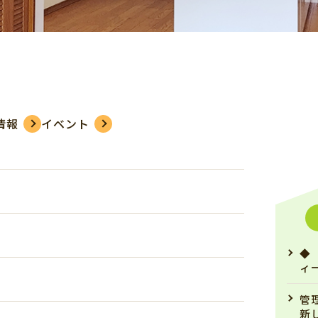
情報
イベント
◆
ィ
管
新