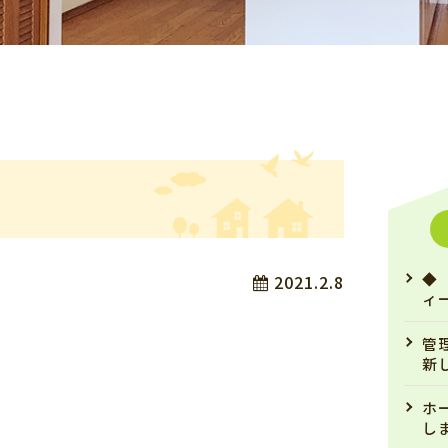
◆
2021.2.8
ィ
管
新
ホ
し