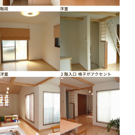
階段
洋室
洋室
２階入口 格子がアクセント