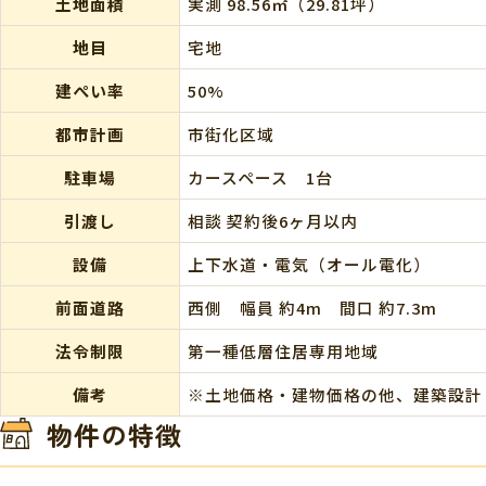
土地面積
実測 98.56㎡（29.81坪）
地目
宅地
建ぺい率
50%
都市計画
市街化区域
駐車場
カースペース 1台
引渡し
相談 契約後6ヶ月以内
設備
上下水道・電気（オール電化）
前面道路
西側 幅員 約4m 間口 約7.3m
法令制限
第一種低層住居専用地域
備考
※土地価格・建物価格の他、建築設計・
物件の特徴