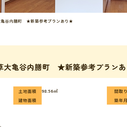
大亀谷内膳町 ★新築参考プランあり★
草大亀谷内膳町 ★新築参考プランあ
98.56㎡
土地面積
間取
建物面積
築年