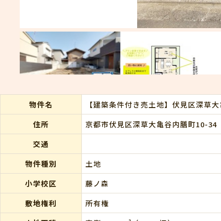
物件名
【建築条件付き売土地】伏見区深草大
住所
京都市伏見区深草大亀谷内膳町10-34
交通
物件種別
土地
小学校区
藤ノ森
敷地権利
所有権