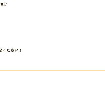
8分
談ください！
。