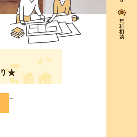
無料相談
り★
－
り
月