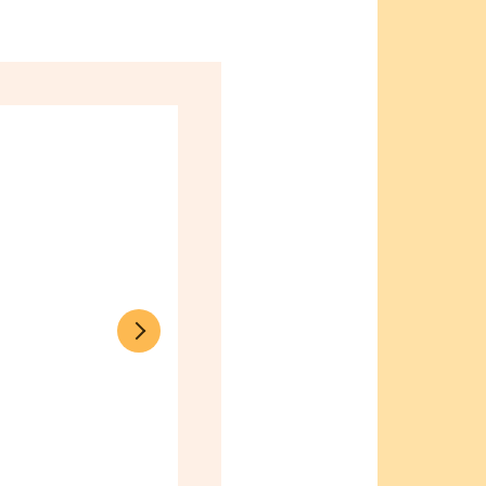
参考プラン例間取り図 ① 平屋 建物価